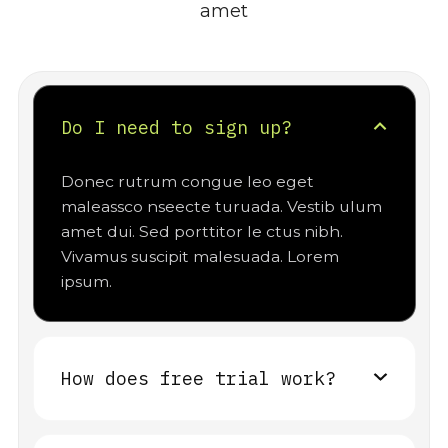
amet
Do I need to sign up?
Donec rutrum congue leo eget
maleassco nseecte turuada. Vestib ulum
amet dui. Sed porttitor le ctus nibh.
Vivamus suscipit malesuada. Lorem
ipsum.
How does free trial work?
Donec rutrum congue leo eget maleassco