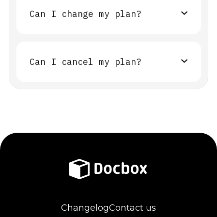
nseecte turuada. Vestib ulum amet dui.
Can I change my plan?
Sed porttitor le ctus nibh. Vivamus
suscipit malesuada. Lorem ipsum.
Donec rutrum congue leo eget maleassco
nseecte turuada. Vestib ulum amet dui.
Can I cancel my plan?
Sed porttitor le ctus nibh. Vivamus
suscipit malesuada. Lorem ipsum.
Donec rutrum congue leo eget maleassco
nseecte turuada. Vestib ulum amet dui.
Sed porttitor le ctus nibh. Vivamus
suscipit malesuada. Lorem ipsum.
Changelog
Contact us